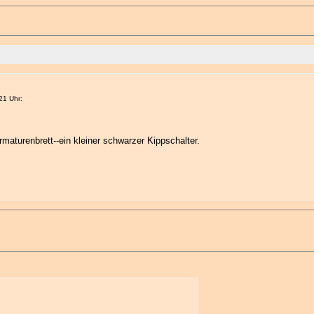
21 Uhr:
rmaturenbrett--ein kleiner schwarzer Kippschalter.