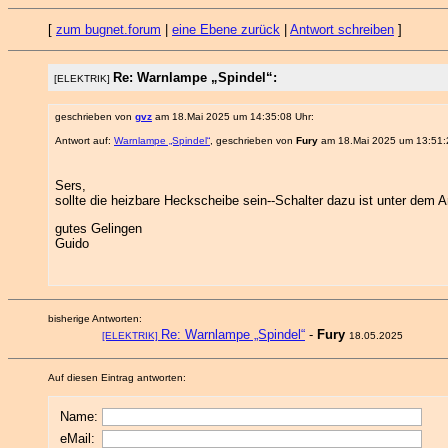
[
zum bugnet.forum
|
eine Ebene zurück
|
Antwort schreiben
]
Re: Warnlampe „Spindel“:
[ELEKTRIK]
geschrieben von
gvz
am 18.Mai 2025 um 14:35:08 Uhr:
Antwort auf:
Warnlampe „Spindel“
, geschrieben von
Fury
am 18.Mai 2025 um 13:51:
Sers,
sollte die heizbare Heckscheibe sein--Schalter dazu ist unter dem A
gutes Gelingen
Guido
bisherige Antworten:
Re: Warnlampe „Spindel“
-
Fury
[ELEKTRIK]
18.05.2025
Auf diesen Eintrag antworten:
Name:
eMail: