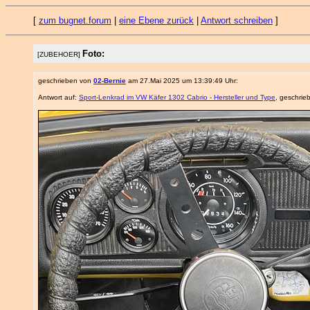
[
zum bugnet.forum
|
eine Ebene zurück
|
Antwort schreiben
]
Foto:
[ZUBEHOER]
geschrieben von
02-Bernie
am 27.Mai 2025 um 13:39:49 Uhr:
Antwort auf:
Sport-Lenkrad im VW Käfer 1302 Cabrio - Hersteller und Type
, geschri