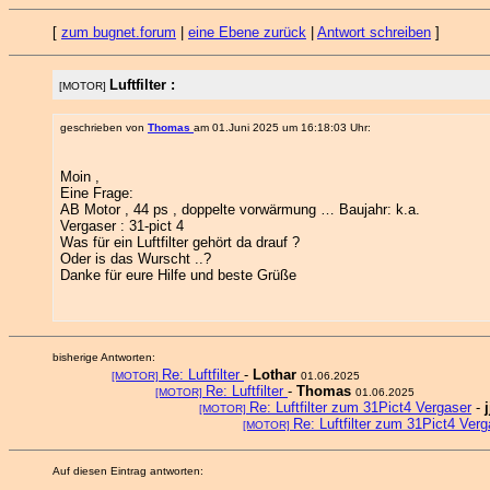
[
zum bugnet.forum
|
eine Ebene zurück
|
Antwort schreiben
]
Luftfilter :
[MOTOR]
geschrieben von
Thomas
am 01.Juni 2025 um 16:18:03 Uhr:
Moin ,
Eine Frage:
AB Motor , 44 ps , doppelte vorwärmung … Baujahr: k.a.
Vergaser : 31-pict 4
Was für ein Luftfilter gehört da drauf ?
Oder is das Wurscht ..?
Danke für eure Hilfe und beste Grüße
bisherige Antworten:
Re: Luftfilter
-
Lothar
[MOTOR]
01.06.2025
Re: Luftfilter
-
Thomas
[MOTOR]
01.06.2025
Re: Luftfilter zum 31Pict4 Vergaser
-
[MOTOR]
Re: Luftfilter zum 31Pict4 Verg
[MOTOR]
Auf diesen Eintrag antworten: