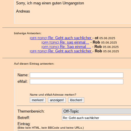
Sorry, ich mag einen guten Umgangston
Andreas
bisherige Antworten:
Re: Geht auch sachlicher
-
ot
[OFF-TOPIC]
05.06.2025
Re: sag einmal…
-
Rob
[OFF-TOPIC]
05.06.2025
Re: Sag einmal….
-
Rob
[OFF-TOPIC]
05.06.2025
Re: Geht auch sachlicher
-
Rob
[OFF-TOPIC]
05.06.2025
Auf diesen Eintrag antworten:
Name:
eMail:
Name und eMail-Adresse merken?
Themenbereich:
Betreff:
Eintrag:
(Bitte kein HTML, kein BBCode und keine URLs.)