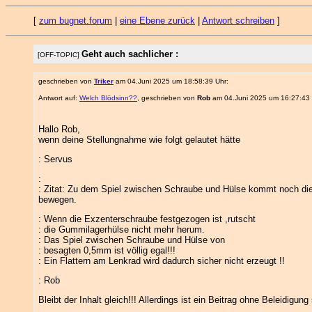
[
zum bugnet.forum
|
eine Ebene zurück
|
Antwort schreiben
]
Geht auch sachlicher :
[OFF-TOPIC]
geschrieben von
Triker
am 04.Juni 2025 um 18:58:39 Uhr:
Antwort auf:
Welch Blödsinn??
, geschrieben von
Rob
am 04.Juni 2025 um 16:27:43 
Hallo Rob,
wenn deine Stellungnahme wie folgt gelautet hätte
: Servus
:
: Zitat: Zu dem Spiel zwischen Schraube und Hülse kommt noch di
bewegen.
: Wenn die Exzenterschraube festgezogen ist ,rutscht
: die Gummilagerhülse nicht mehr herum.
: Das Spiel zwischen Schraube und Hülse von
: besagten 0,5mm ist völlig egal!!!
: Ein Flattern am Lenkrad wird dadurch sicher nicht erzeugt !!
: Rob
Bleibt der Inhalt gleich!!! Allerdings ist ein Beitrag ohne Beleidigun