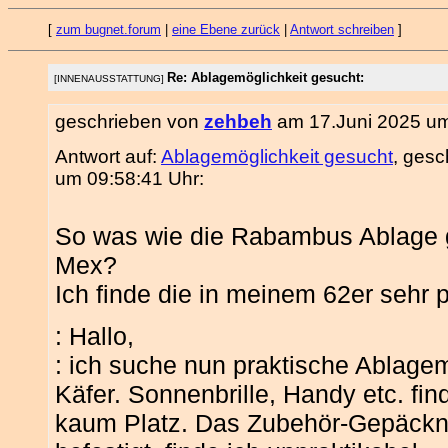
[
zum bugnet.forum
|
eine Ebene zurück
|
Antwort schreiben
]
Re: Ablagemöglichkeit gesucht:
[INNENAUSSTATTUNG]
geschrieben von
zehbeh
am 17.Juni 2025 um
Antwort auf:
Ablagemöglichkeit gesucht
, ges
um 09:58:41 Uhr:
So was wie die Rabambus Ablage g
Mex?
Ich finde die in meinem 62er sehr p
: Hallo,
: ich suche nun praktische Ablage
Käfer. Sonnenbrille, Handy etc. f
kaum Platz. Das Zubehör-Gepäck