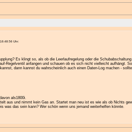
16:48:56 Uhr:
pplung? Es klingt so, als ob die Leerlaufregelung oder die Schubabschaltung 
rlauf-Regelventil anfangen und schauen ob es sich nicht vielleicht aufhängt. S
kannst, dann kannst du wahrscheinlich auch einen Daten-Log machen - sollte 
 davon als1800i.
ittelt aus und nimmt kein Gas an. Startet man neu ist es wie als ob Nichts 
 weis was das sein kann? Wer schön wenn uns jemand weiterhelfen könnte.