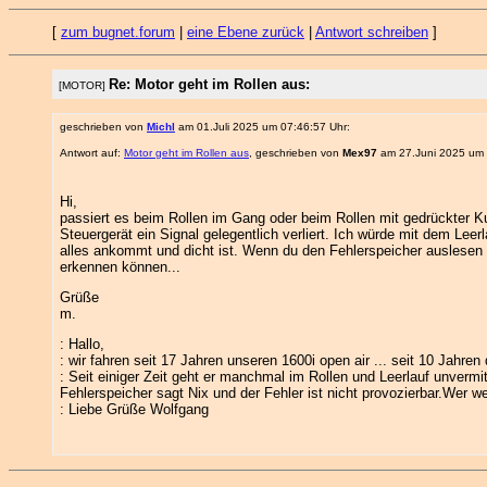
[
zum bugnet.forum
|
eine Ebene zurück
|
Antwort schreiben
]
Re: Motor geht im Rollen aus:
[MOTOR]
geschrieben von
Michl
am 01.Juli 2025 um 07:46:57 Uhr:
Antwort auf:
Motor geht im Rollen aus
, geschrieben von
Mex97
am 27.Juni 2025 um 
Hi,
passiert es beim Rollen im Gang oder beim Rollen mit gedrückter Ku
Steuergerät ein Signal gelegentlich verliert. Ich würde mit dem Lee
alles ankommt und dicht ist. Wenn du den Fehlerspeicher auslesen 
erkennen können...
Grüße
m.
: Hallo,
: wir fahren seit 17 Jahren unseren 1600i open air ... seit 10 Jahren
: Seit einiger Zeit geht er manchmal im Rollen und Leerlauf unverm
Fehlerspeicher sagt Nix und der Fehler ist nicht provozierbar.Wer
: Liebe Grüße Wolfgang