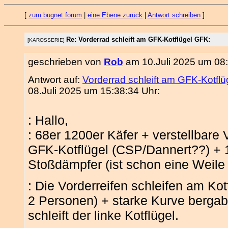
[
zum bugnet.forum
|
eine Ebene zurück
|
Antwort schreiben
]
Re: Vorderrad schleift am GFK-Kotflügel GFK:
[KAROSSERIE]
geschrieben von
Rob
am 10.Juli 2025 um 08:
Antwort auf:
Vorderrad schleift am GFK-Kotfl
08.Juli 2025 um 15:38:34 Uhr:
: Hallo,
: 68er 1200er Käfer + verstellbare
GFK-Kotflügel (CSP/Dannert??) + 1
Stoßdämpfer (ist schon eine Weile 
: Die Vorderreifen schleifen am Ko
2 Personen) + starke Kurve bergab
schleift der linke Kotflügel.