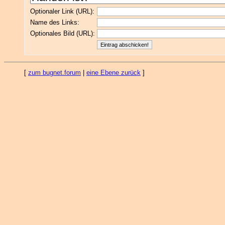
Optionaler Link (URL):
Name des Links:
Optionales Bild (URL):
[
zum bugnet.forum
|
eine Ebene zurück
]