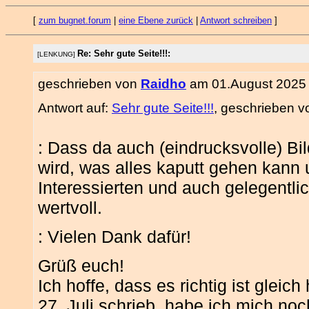
[
zum bugnet.forum
|
eine Ebene zurück
|
Antwort schreiben
]
Re: Sehr gute Seite!!!:
[LENKUNG]
geschrieben von
Raidho
am 01.August 2025 
Antwort auf:
Sehr gute Seite!!!
, geschrieben 
: Dass da auch (eindrucksvolle) Bi
wird, was alles kaputt gehen kann u
Interessierten und auch gelegentl
wertvoll.
: Vielen Dank dafür!
Grüß euch!
Ich hoffe, dass es richtig ist gleic
27. Juli schrieb, habe ich mich noc