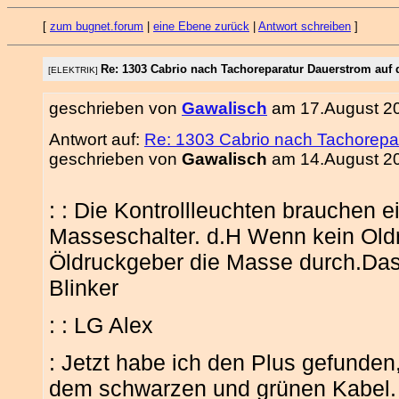
[
zum bugnet.forum
|
eine Ebene zurück
|
Antwort schreiben
]
Re: 1303 Cabrio nach Tachoreparatur Dauerstrom auf 
[ELEKTRIK]
geschrieben von
Gawalisch
am 17.August 20
Antwort auf:
Re: 1303 Cabrio nach Tachorepar
geschrieben von
Gawalisch
am 14.August 20
: : Die Kontrollleuchten brauchen e
Masseschalter. d.H Wenn kein Oldru
Öldruckgeber die Masse durch.Das g
Blinker
: : LG Alex
: Jetzt habe ich den Plus gefunden
dem schwarzen und grünen Kabel.