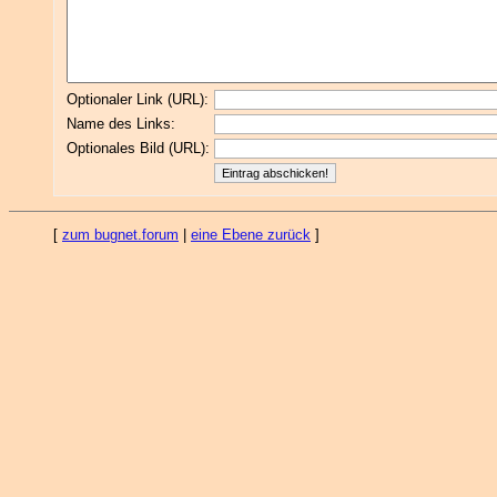
Optionaler Link (URL):
Name des Links:
Optionales Bild (URL):
[
zum bugnet.forum
|
eine Ebene zurück
]