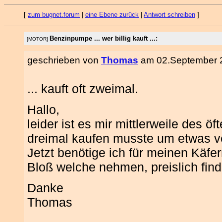
[
zum bugnet.forum
|
eine Ebene zurück
|
Antwort schreiben
]
Benzinpumpe ... wer billig kauft ...:
[MOTOR]
geschrieben von
Thomas
am 02.September 2
... kauft oft zweimal.
Hallo,
leider ist es mir mittlerweile des ö
dreimal kaufen musste um etwas 
Jetzt benötige ich für meinen Käf
Bloß welche nehmen, preislich fin
Danke
Thomas