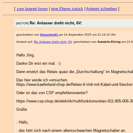
[
zum bugnet.forum
|
eine Ebene zurück
|
Antwort schreiben
]
Re: Anlasser dreht nicht, 6V:
[MOTOR]
geschrieben von
fränzchen61
am 14.September 2025 um 21:13:10 Uhr:
Antwort auf:
Re: Anlasser dreht nicht, 6V
, geschrieben von
Autoteile-Ehring
am 14.S
Hallo Jörg,
Danke Dir erst ein mal. :-)
Dann ersetzt das Relais quasi die „Durchschaltung“ im Magnetschal
Das hier würde ich versuchen.
https://www.kaeferland-shop.de/Relais-6-Volt-mit-Kabel-und-Stecke
Oder ist das von CSP empfehlenswerter?
https://www.csp-shop.de/elektrik/multifunktionsrelais-911-905-00
Grüße
: Hallo,
: das hört sich nach einem altersschwachen Magnetschalter an.