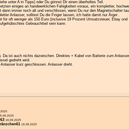
ehe unter A in Tipps) oder Du gönnst Dir einen überholtes Teil.
zten einiges an handwerklichen Fahigkeiten voraus, ein kompletter, hochwert
ist dann immer noch alt und verschlissen, wenn Du nur den Magnetschalter ta
er Anlasser, solltest Du die Finger lassen, ich hatte damit nur Ärger .
ucht für oft weniger als 150 Euro (inclusive 19 Prozent Umsatzsteuer, Ebay u
aufgehübschtes Gebrauchtteil sein kann.
. Da ist auch nichts dazwischen. Direktes + Kabel von Batterie zum Anlasse
ssel gedreht wird.
m Anlasser kurz geschlossen. Anlasser dreht.
.2025
5.09.2025
63
16.09.2025
fränzchen61
16.09.2025