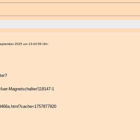
eptember 2025 um 13:43:56 Uhr:
ter?
r-fuer-Magnetschalter/118147-1
6-30466a.html?cache=1757877920