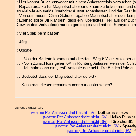
: Hier kannst Du es entweder mit einem Anlasserrelais versuchen (si
: Reparatursatze für Magnetschalter sind kaum zu bekommen und set
so viel wie ein seriös überholter Austauschanlasser. Und der Rest 
: Von dem neuem China-Schund, egal ob Magnetschalter oder komplett
: Ebenso sollte Dir klar sein, dass ein "überholtes" Teil aus der B
Gewinn des Verkäufers) nur ein gereinigtes und mittels Spraydose 
: Viel Spaß beim basten
: Jörg
: Update:
: : - Von der Batterie kommen auf direktem Weg 6 V am Anlasser an
: : - Vom Zünschloss gehen 6V in Richtung Anlasser wenn der Schlü
: : - Ich habe dann die „Test“ Variante gemacht. Die Beiden Pole a
: : Bedeutet dass der Magnetschalter defekt?!
: : Kann man diesen reparieren oder nur austauschen?
bisherige Antworten:
Re: Anlasser dreht nicht, 6V
-
Lothar
[MOTOR]
15.09.2025
Re: Anlasser dreht nicht, 6V
-
Heiko R.
[MOTOR]
30.09
Re: Anlasser dreht nicht, 6V
-
fränzchen61
[MOTOR]
1
Re: Anlasser dreht nicht, 6V
-
Speedy
[MOTOR]
Re: Anlasser dreht nicht, 6V
-
[MOTOR]