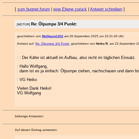
[
zum bugnet.forum
|
eine Ebene zurück
|
Antwort schreiben
]
Re: Ölpumpe 3/4 Punkt:
[MOTOR]
geschrieben von
Wolfgang1302
am 26.September 2025 um 10:31:40 Uhr:
Antwort auf:
Re: Ölpumpe 3/4 Punkt
, geschrieben von
Heiko R.
am 23.September 20
: : Der Käfer ist aktuell im Aufbau, also nicht im täglichen Einsatz.
: Hallo Wolfgang,
: dann ist es ja einfach: Ölpumpe ziehen, nachschauen und dann bis
: VG Heiko
Vielen Dank Heiko!
VG Wolfgang
bisherige Antworten:
Auf diesen Eintrag antworten: