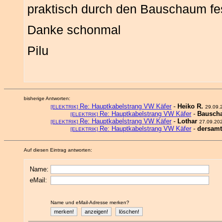
praktisch durch den Bauschaum fes
Danke schonmal
Pilu
bisherige Antworten:
Re: Hauptkabelstrang VW Käfer
-
Heiko R.
[ELEKTRIK]
29.09.
Re: Hauptkabelstrang VW Käfer
-
Bausch
[ELEKTRIK]
Re: Hauptkabelstrang VW Käfer
-
Lothar
[ELEKTRIK]
27.09.20
Re: Hauptkabelstrang VW Käfer
-
dersamt
[ELEKTRIK]
Auf diesen Eintrag antworten:
Name:
eMail:
Name und eMail-Adresse merken?