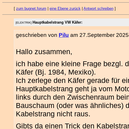
[
zum bugnet.forum
|
eine Ebene zurück
|
Antwort schreiben
]
Hauptkabelstrang VW Käfer:
[ELEKTRIK]
geschrieben von
Pilu
am 27.September 2025 
Hallo zusammen,
ich habe eine kleine Frage bezgl
Käfer (Bj. 1984, Mexiko).
Ich zerlege den Käfer gerade für e
Hauptkabelstrang geht ja vom Mot
links durch den Zwischenraum beim/
Bauschaum (oder was ähnliches) 
Kabelstrang nicht raus.
Gibts da einen Trick den Kabelstr