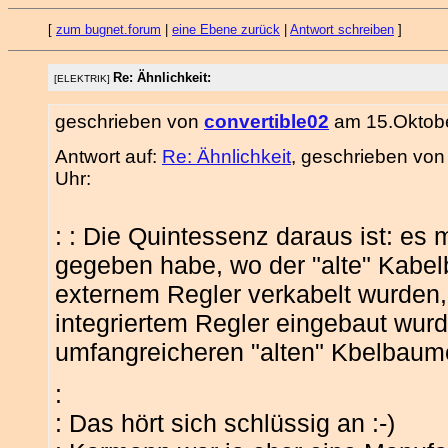
[
zum bugnet.forum
|
eine Ebene zurück
|
Antwort schreiben
]
Re: Ähnlichkeit:
[ELEKTRIK]
geschrieben von
convertible02
am 15.Oktobe
Antwort auf:
Re: Ähnlichkeit
, geschrieben vo
Uhr:
: : Die Quintessenz daraus ist: es
gegeben habe, wo der "alte" Kabel
externem Regler verkabelt wurden, 
integriertem Regler eingebaut wurd
umfangreicheren "alten" Kbelbaum
:
: Das hört sich schlüssig an :-)