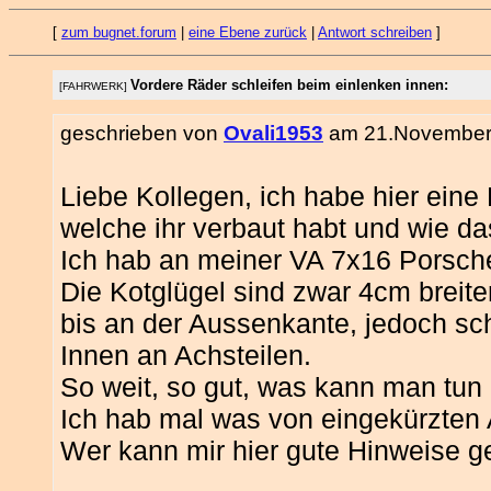
[
zum bugnet.forum
|
eine Ebene zurück
|
Antwort schreiben
]
Vordere Räder schleifen beim einlenken innen:
[FAHRWERK]
geschrieben von
Ovali1953
am 21.November 
Liebe Kollegen, ich habe hier ein
welche ihr verbaut habt und wie da
Ich hab an meiner VA 7x16 Porsche
Die Kotglügel sind zwar 4cm breite
bis an der Aussenkante, jedoch sc
Innen an Achsteilen.
So weit, so gut, was kann man tu
Ich hab mal was von eingekürzten
Wer kann mir hier gute Hinweise g