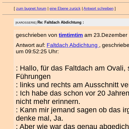
[
zum bugnet.forum
|
eine Ebene zurück
|
Antwort schreiben
]
Re: Faltdach Abdichtung :
[KAROSSERIE]
geschrieben von
timtimtim
am 23.Dezember 2
Antwort auf:
Faltdach Abdichtung
, geschrieb
um 09:52:25 Uhr:
: Hallo, für das Faltdach am Ovali,
Führungen
: links und rechts am Ausschnitt ve
: Ich habe das schon vor 20 Jahre
nicht mehr erinnern.
: Kann mir jemand sagen ob das ir
denke mal, Ja.
: Aber wie war das genau abgedic