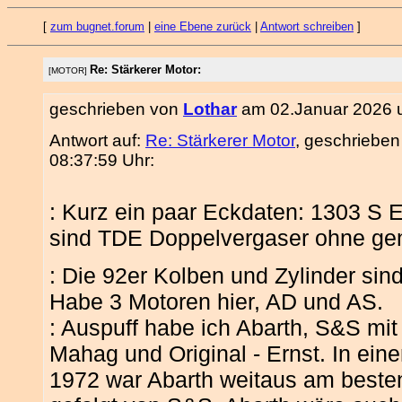
[
zum bugnet.forum
|
eine Ebene zurück
|
Antwort schreiben
]
Re: Stärkerer Motor:
[MOTOR]
geschrieben von
Lothar
am 02.Januar 2026 u
Antwort auf:
Re: Stärkerer Motor
, geschriebe
08:37:59 Uhr:
: Kurz ein paar Eckdaten: 1303 S 
sind TDE Doppelvergaser ohne ge
: Die 92er Kolben und Zylinder sin
Habe 3 Motoren hier, AD und AS.
: Auspuff habe ich Abarth, S&S mit
Mahag und Original - Ernst. In ei
1972 war Abarth weitaus am besten