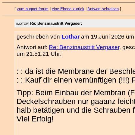
[
zum bugnet.forum
|
eine Ebene zurück
|
Antwort schreiben
]
Re: Benzinaustritt Vergaser:
[MOTOR]
geschrieben von
Lothar
am 19.Juni 2026 um 
Antwort auf:
Re: Benzinaustritt Vergaser
, ges
um 21:51:21 Uhr:
: : da ist die Membrane der Besch
: : Kauf´dir einen vernünftigen (!!!)
Tipp: Beim Einbau der Membran (Fe
Deckelschrauben nur gaaanz leich
halb betätigen und die Schrauben f
Viel Erfolg!