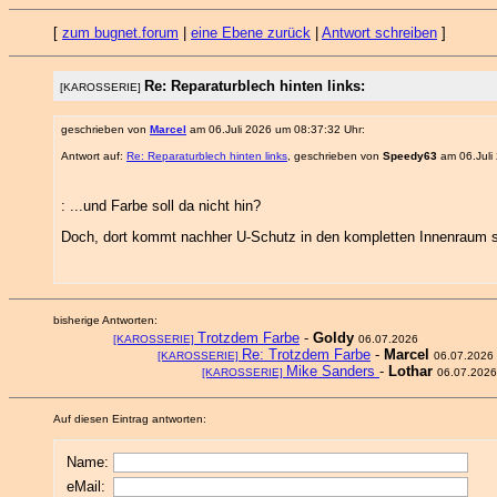
[
zum bugnet.forum
|
eine Ebene zurück
|
Antwort schreiben
]
Re: Reparaturblech hinten links:
[KAROSSERIE]
geschrieben von
Marcel
am 06.Juli 2026 um 08:37:32 Uhr:
Antwort auf:
Re: Reparaturblech hinten links
, geschrieben von
Speedy63
am 06.Juli
: ...und Farbe soll da nicht hin?
Doch, dort kommt nachher U-Schutz in den kompletten Innenraum s
bisherige Antworten:
Trotzdem Farbe
-
Goldy
[KAROSSERIE]
06.07.2026
Re: Trotzdem Farbe
-
Marcel
[KAROSSERIE]
06.07.2026
Mike Sanders
-
Lothar
[KAROSSERIE]
06.07.2026
Auf diesen Eintrag antworten:
Name:
eMail: