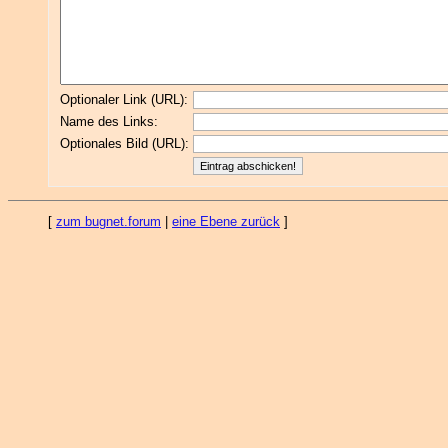
Optionaler Link (URL):
Name des Links:
Optionales Bild (URL):
[
zum bugnet.forum
|
eine Ebene zurück
]