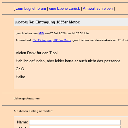
[
zum bugnet.forum
|
eine Ebene zurück
|
Antwort schreiben
]
Re: Eintragung 1835er Motor:
[MOTOR]
geschrieben von
MIB
am 07.Juli 2026 um 14:07:54 Uhr:
Antwort auf:
Re: Eintragung 1835er Motor
, geschrieben von
dersamtrote
am 23.Juni
Vielen Dank für den Tipp!
Hab ihn gefunden, aber leider hatte er auch nicht das passende.
Gruß
Heiko
bisherige Antworten:
Auf diesen Eintrag antworten:
Name: