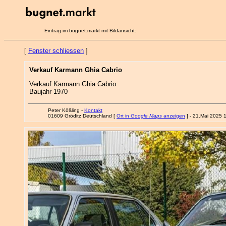
Eintrag im bugnet.markt mit Bildansicht:
[
Fenster schliessen
]
Verkauf Karmann Ghia Cabrio
Verkauf Karmann Ghia Cabrio
Baujahr 1970
Peter Kößling -
Kontakt
01609 Gröditz Deutschland [
Ort in
Google Maps
anzeigen
] - 21.Mai 2025 