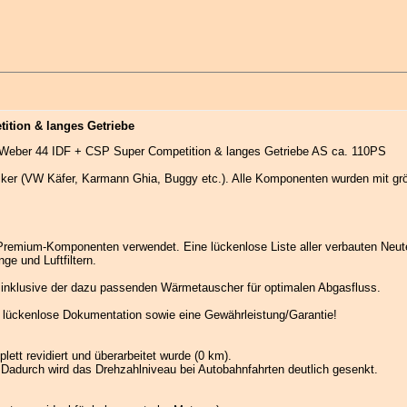
ition & langes Getriebe
Weber 44 IDF + CSP Super Competition & langes Getriebe AS ca. 110PS
iker (VW Käfer, Karmann Ghia, Buggy etc.). Alle Komponenten wurden mit größt
 Premium-Komponenten verwendet. Eine lückenlose Liste aller verbauten Neute
e und Luftfiltern.
nklusive der dazu passenden Wärmetauscher für optimalen Abgasfluss.
 lückenlose Dokumentation sowie eine Gewährleistung/Garantie!
ett revidiert und überarbeitet wurde (0 km).
 Dadurch wird das Drehzahlniveau bei Autobahnfahrten deutlich gesenkt.