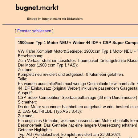
Eintrag im bugnet.markt mit Bildansicht:
[
Fenster schliessen
]
1900ccm Typ 1 Motor NEU + Weber 44 IDF + CSP Super Compet
VW Käfer Komplett Motor&Getriebe: 1900ccm Typ 1 Motor NEU + 
Beschreibung:
Zum Verkauf steht ein absolutes Traumpaket für luftgekühlte Klass
Der Motor (1900 ccm Typ 1 / AS):
Zustand:
Komplett neu revidiert und aufgebaut, 0 Kilometer gefahren.
Teile:
Es wurden ausschließlich hochwertige Originalteile bzw. namhafte
44 IDF Einbausatz (original Weber) inklusive passendem Gasgestäng
Auspuff:
CSP Super Competition Sportauspuffanlage (38 mm Durchmesser) i
Sicherheit:
Da der Motor von einem Fachbetrieb aufgebaut wurde, besteht eine
2. DAS GETRIEBE (Typ AS / 0,43):
Zustand:
Ein originales Getriebe, welches passend zum Motor ebenfalls kompl
Besonderheit: Das Getriebe hat eine längere Übersetzung erhalten!
Getriebe-Highlights:
Typ: AB (Pendelachse), komplett revidiert am 23.08.2024.