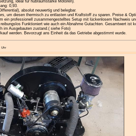
etzung, ideal für hubraumstarke Motoren).
Gang: 0,93.
fferential), absolut neuwertig und belegbar.
 um diesen thermisch zu entlasten und Kraftstoff zu sparen. Preise & Optio
 um ein professionell zusammengestelltes Setup mit lückenlosem Nachweis un
 reibungslos Funktioniert wie auch ein Abnahme Gutachten. Gesamtwert ist 
ch im Ausgebauten zustand.( siehe Foto)
rkauf werden. Bevorzugt ans Einheit da das Getriebe abgestimmt wurde.
2 Uhr