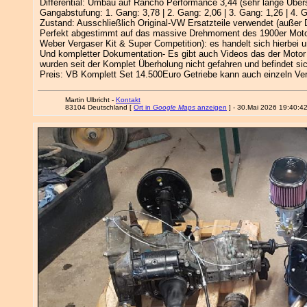
Differential: Umbau auf Rancho Performance 3,44 (sehr lange Übers
Gangabstufung: 1. Gang: 3,78 | 2. Gang: 2,06 | 3. Gang: 1,26 | 4. 
Zustand: Ausschließlich Original-VW Ersatzteile verwendet (außer Di
Perfekt abgestimmt auf das massive Drehmoment des 1900er Motors,
Weber Vergaser Kit & Super Competition): es handelt sich hierbei
Und kompletter Dokumentation- Es gibt auch Videos das der Motor
wurden seit der Komplet Überholung nicht gefahren und befindet si
Preis: VB Komplett Set 14.500Euro Getriebe kann auch einzeln Ve
Martin Ulbricht -
Kontakt
83104 Deutschland [
Ort in
Google Maps
anzeigen
] - 30.Mai 2026 19:40:4