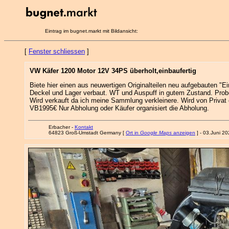
Eintrag im bugnet.markt mit Bildansicht:
[
Fenster schliessen
]
VW Käfer 1200 Motor 12V 34PS überholt,einbaufertig
Biete hier einen aus neuwertigen Originalteilen neu aufgebauten "E
Deckel und Lager verbaut. WT und Auspuff in gutem Zustand. Probel
Wird verkauft da ich meine Sammlung verkleinere. Wird von Priva
VB1995€ Nur Abholung oder Käufer organisiert die Abholung.
Erbacher -
Kontakt
64823 Groß-Umstadt Germany [
Ort in
Google Maps
anzeigen
] - 03.Juni 2