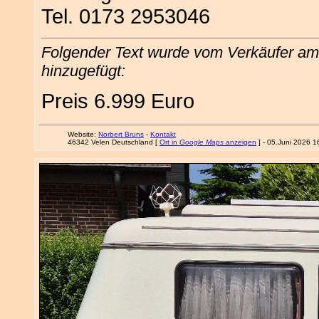
Tel. 0173 2953046
Folgender Text wurde vom Verkäufer am
hinzugefügt:
Preis 6.999 Euro
Website:
Norbert Bruns
-
Kontakt
46342 Velen Deutschland [
Ort in
Google Maps
anzeigen
] - 05.Juni 2026 1