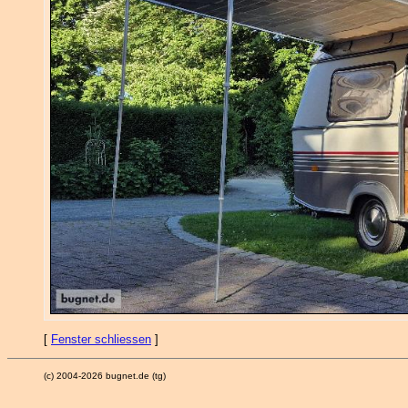
[
Fenster schliessen
]
(c) 2004-2026 bugnet.de (tg)