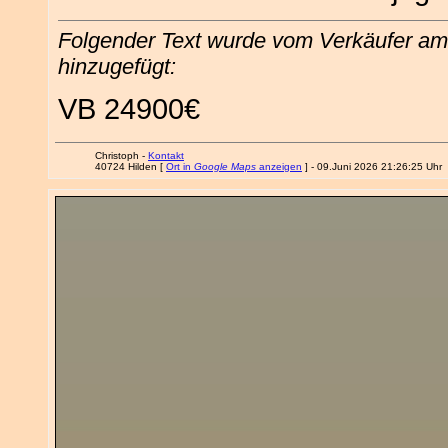
Folgender Text wurde vom Verkäufer am
hinzugefügt:
VB 24900€
Christoph -
Kontakt
40724 Hilden [
Ort in
Google Maps
anzeigen
] - 09.Juni 2026 21:26:25 Uhr