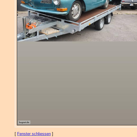
[
Fenster schliessen
]