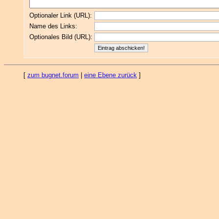
Optionaler Link (URL):
Name des Links:
Optionales Bild (URL):
[
zum bugnet.forum
|
eine Ebene zurück
]