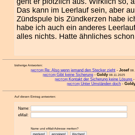
geht er plötzlich aus. Wirklich so,
Das kann im Leerlauf sein, aber auc
Zündspule bis Zündkerzen habe ich
habe ich auch ein anderes Leerlaufa
alles nichts. Hatte ähnliches scho
bisherige Antworten:
Re: Also wenn jemand den Stecker zieht
-
Josef
[MOTOR]
08.
Gibt keine Sicherung
-
Goldy
[MOTOR]
08.11.2025
Kontakt der Sicherung keine Lösung
[MOTOR]
Unter Umständen doch
-
Gold
[MOTOR]
Auf diesen Eintrag antworten:
Name:
eMail:
Name und eMail-Adresse merken?