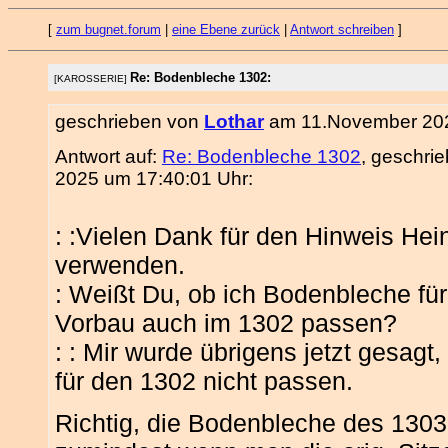
[
zum bugnet.forum
|
eine Ebene zurück
|
Antwort schreiben
]
Re: Bodenbleche 1302:
[KAROSSERIE]
geschrieben von
Lothar
am 11.November 202
Antwort auf:
Re: Bodenbleche 1302
, geschri
2025 um 17:40:01 Uhr:
: :Vielen Dank für den Hinweis Hei
verwenden.
: Weißt Du, ob ich Bodenbleche fü
Vorbau auch im 1302 passen?
: : Mir wurde übrigens jetzt gesag
für den 1302 nicht passen.
Richtig, die Bodenbleche des 1303