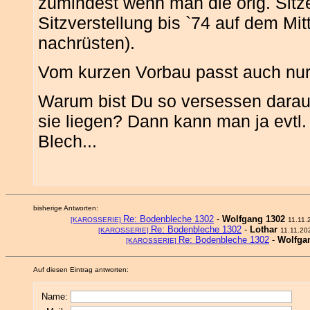
zumindest wenn man die orig. Sitz
Sitzverstellung bis `74 auf dem Mi
nachrüsten).
Vom kurzen Vorbau passt auch nur 
Warum bist Du so versessen darau
sie liegen? Dann kann man ja evtl
Blech...
bisherige Antworten:
Re: Bodenbleche 1302
-
Wolfgang 1302
[KAROSSERIE]
11.11.
Re: Bodenbleche 1302
-
Lothar
[KAROSSERIE]
11.11.20
Re: Bodenbleche 1302
-
Wolfga
[KAROSSERIE]
Auf diesen Eintrag antworten:
Name: