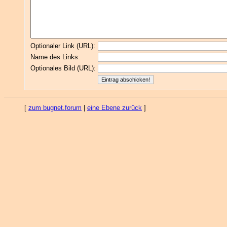
Optionaler Link (URL):
Name des Links:
Optionales Bild (URL):
[
zum bugnet.forum
|
eine Ebene zurück
]