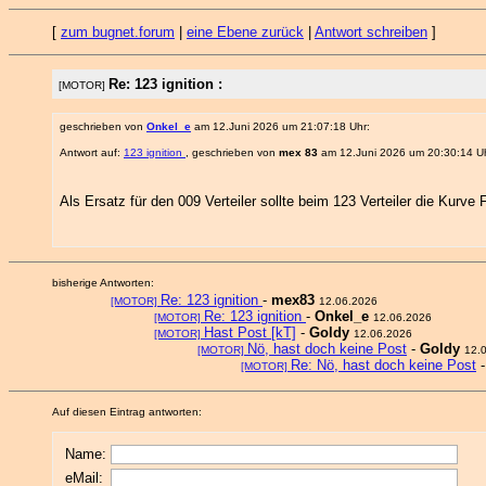
[
zum bugnet.forum
|
eine Ebene zurück
|
Antwort schreiben
]
Re: 123 ignition :
[MOTOR]
geschrieben von
Onkel_e
am 12.Juni 2026 um 21:07:18 Uhr:
Antwort auf:
123 ignition
, geschrieben von
mex 83
am 12.Juni 2026 um 20:30:14 Uh
Als Ersatz für den 009 Verteiler sollte beim 123 Verteiler die Kurve F
bisherige Antworten:
Re: 123 ignition
-
mex83
[MOTOR]
12.06.2026
Re: 123 ignition
-
Onkel_e
[MOTOR]
12.06.2026
Hast Post [kT]
-
Goldy
[MOTOR]
12.06.2026
Nö, hast doch keine Post
-
Goldy
[MOTOR]
12.
Re: Nö, hast doch keine Post
[MOTOR]
Auf diesen Eintrag antworten:
Name:
eMail: