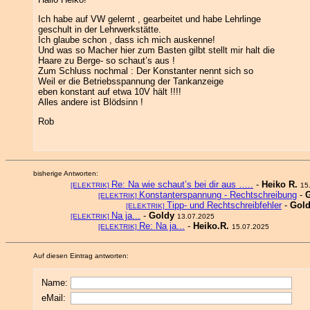
Ich habe auf VW gelernt , gearbeitet und habe Lehrlinge
geschult in der Lehrwerkstätte.
Ich glaube schon , dass ich mich auskenne!
Und was so Macher hier zum Basten gilbt stellt mir halt die
Haare zu Berge- so schaut’s aus !
Zum Schluss nochmal : Der Konstanter nennt sich so
Weil er die Betriebsspannung der Tankanzeige
eben konstant auf etwa 10V hält !!!!
Alles andere ist Blödsinn !
Rob
bisherige Antworten:
Re: Na wie schaut’s bei dir aus …..
-
Heiko R.
[ELEKTRIK]
15
Konstanterspannung - Rechtschreibung
-
[ELEKTRIK]
Tipp- und Rechtschreibfehler
-
Gol
[ELEKTRIK]
Na ja...
-
Goldy
[ELEKTRIK]
13.07.2025
Re: Na ja...
-
Heiko.R.
[ELEKTRIK]
15.07.2025
Auf diesen Eintrag antworten:
Name:
eMail: