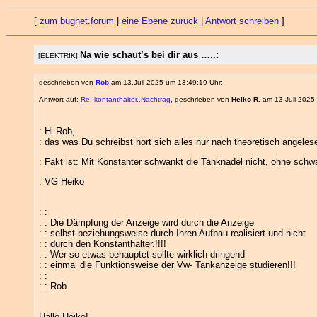
[
zum bugnet.forum
|
eine Ebene zurück
|
Antwort schreiben
]
Na wie schaut’s bei dir aus …..:
[ELEKTRIK]
geschrieben von
Rob
am 13.Juli 2025 um 13:49:19 Uhr:
Antwort auf:
Re: kontanthalter..Nachtrag
, geschrieben von
Heiko R.
am 13.Juli 2025
: Hi Rob,
: das was Du schreibst hört sich alles nur nach theoretisch angele
: Fakt ist: Mit Konstanter schwankt die Tanknadel nicht, ohne sch
: VG Heiko
: :
: : Die Dämpfung der Anzeige wird durch die Anzeige
: : selbst beziehungsweise durch Ihren Aufbau realisiert und nicht
: : durch den Konstanthalter.!!!!
: : Wer so etwas behauptet sollte wirklich dringend
: : einmal die Funktionsweise der Vw- Tankanzeige studieren!!!
: :
: : Rob
Hallo Heiko!